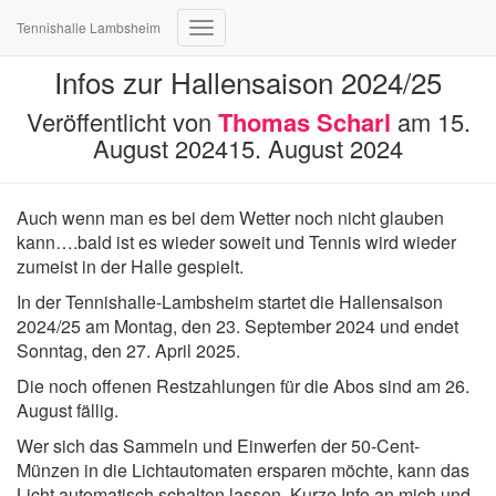
Tennishalle Lambsheim
Navigation
umschalten
Infos zur Hallensaison 2024/25
Veröffentlicht von
Thomas Scharl
am
15.
August 2024
15. August 2024
Auch wenn man es bei dem Wetter noch nicht glauben
kann….bald ist es wieder soweit und Tennis wird wieder
zumeist in der Halle gespielt.
In der Tennishalle-Lambsheim startet die Hallensaison
2024/25 am Montag, den 23. September 2024 und endet
Sonntag, den 27. April 2025.
Die noch offenen Restzahlungen für die Abos sind am 26.
August fällig.
Wer sich das Sammeln und Einwerfen der 50-Cent-
Münzen in die Lichtautomaten ersparen möchte, kann das
Licht automatisch schalten lassen. Kurze Info an mich und