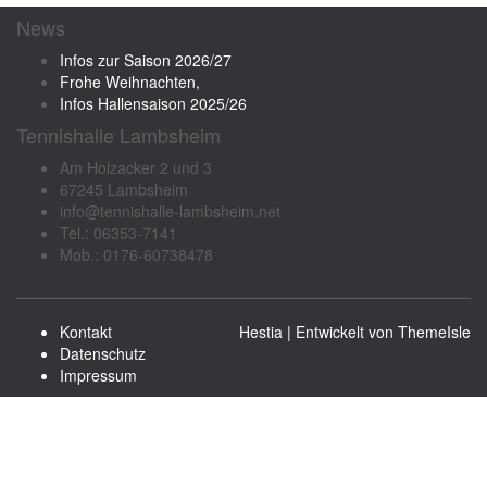
News
Infos zur Saison 2026/27
Frohe Weihnachten,
Infos Hallensaison 2025/26
Tennishalle Lambsheim
Am Holzacker 2 und 3
67245 Lambsheim
info@tennishalle-lambsheim.net
Tel.: 06353-7141
Mob.: 0176-60738478
Kontakt
Hestia | Entwickelt von
ThemeIsle
Datenschutz
Impressum